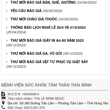
THƯ MỜI BÁO GIÁ BÀN, GHẾ, GIƯỜNG
(04/06/2024)
YÊU CẦU BÁO GIÁ
(06/06/2024)
THƯ MỜI CHÀO GIÁ THUỐC
(03/05/2024)
THÔNG BÁO LỊCH NGHỈ LỄ 30/4 VÀ 01/5/2024
(25/04/2024)
THƯ MỜI BÁO GIÁ GIẤY IN A4-A5 NĂM 2023
(08/12/2023)
THƯ MỜI BÁO GIÁ GA, VỎ GỐI
(08/12/2023)
THƯ MỜI BÁO GIÁ VẬT TƯ PHỤC VỤ GIẶT SẤY
(08/12/2023)
BỆNH VIỆN SỨC KHỎE TÂM THẦN THÁI BÌNH
M.S.D.N: 1000450674
Chịu trách nhiệm:
THs LÊ MINH NGỌC
Địa chỉ:
Số 363 Đường Trần Lãm – Phường Trần Lãm – Tỉnh Hưng Yên
Điện thoại:
02273.831.676