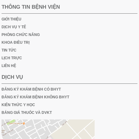
THÔNG TIN BỆNH VIỆN
GIỚI THIỆU
DỊCH VỤ Y TẾ
PHÒNG CHỨC NĂNG
KHOA ĐIỀU TRỊ
TIN TỨC
LỊCH TRỰC
LIÊN HỆ
DỊCH VỤ
ĐĂNG KÝ KHÁM BỆNH CÓ BHYT
ĐĂNG KÝ KHÁM BỆNH KHÔNG BHYT
KIẾN THỨC Y HỌC
BẢNG GIÁ THUỐC VÀ DVKT