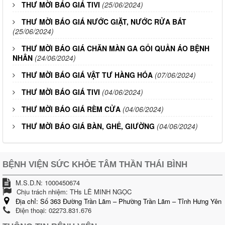
THƯ MỜI BÁO GIÁ TIVI
(25/06/2024)
THƯ MỜI BÁO GIÁ NƯỚC GIẶT, NƯỚC RỬA BÁT
(25/06/2024)
THƯ MỜI BÁO GIÁ CHĂN MÀN GA GỐI QUẦN ÁO BỆNH
NHÂN
(24/06/2024)
THƯ MỜI BÁO GIÁ VẬT TƯ HÀNG HÓA
(07/06/2024)
THƯ MỜI BÁO GIÁ TIVI
(04/06/2024)
THƯ MỜI BÁO GIÁ RÈM CỬA
(04/06/2024)
THƯ MỜI BÁO GIÁ BÀN, GHẾ, GIƯỜNG
(04/06/2024)
BỆNH VIỆN SỨC KHỎE TÂM THẦN THÁI BÌNH
M.S.D.N: 1000450674
Chịu trách nhiệm:
THs LÊ MINH NGỌC
Địa chỉ:
Số 363 Đường Trần Lãm – Phường Trần Lãm – Tỉnh Hưng Yên
Điện thoại:
02273.831.676