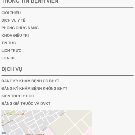
THÔNG TIN BỆNH VIỆN
GIỚI THIỆU
DỊCH VỤ Y TẾ
PHÒNG CHỨC NĂNG
KHOA ĐIỀU TRỊ
TIN TỨC
LỊCH TRỰC
LIÊN HỆ
DỊCH VỤ
ĐĂNG KÝ KHÁM BỆNH CÓ BHYT
ĐĂNG KÝ KHÁM BỆNH KHÔNG BHYT
KIẾN THỨC Y HỌC
BẢNG GIÁ THUỐC VÀ DVKT