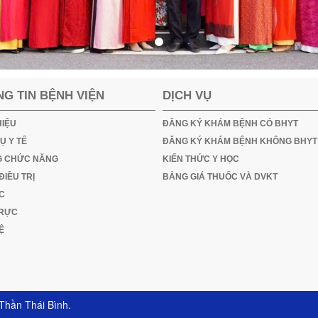
G TIN BỆNH VIỆN
DỊCH VỤ
HIỆU
ĐĂNG KÝ KHÁM BỆNH CÓ BHYT
Ụ Y TẾ
ĐĂNG KÝ KHÁM BỆNH KHÔNG BHYT
 CHỨC NĂNG
KIẾN THỨC Y HỌC
ĐIỀU TRỊ
BẢNG GIÁ THUỐC VÀ DVKT
ỨC
TRỰC
Ệ
Thần Thái Bình
.