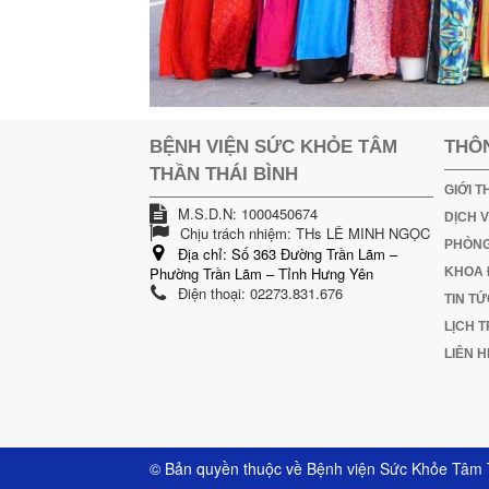
BỆNH VIỆN SỨC KHỎE TÂM
THÔN
THẦN THÁI BÌNH
GIỚI T
M.S.D.N: 1000450674
DỊCH V
Chịu trách nhiệm:
THs LÊ MINH NGỌC
PHÒNG
Địa chỉ:
Số 363 Đường Trần Lãm –
Phường Trần Lãm – Tỉnh Hưng Yên
KHOA 
Điện thoại:
02273.831.676
TIN T
LỊCH 
LIÊN H
© Bản quyền thuộc về
Bệnh viện Sức Khỏe Tâm 