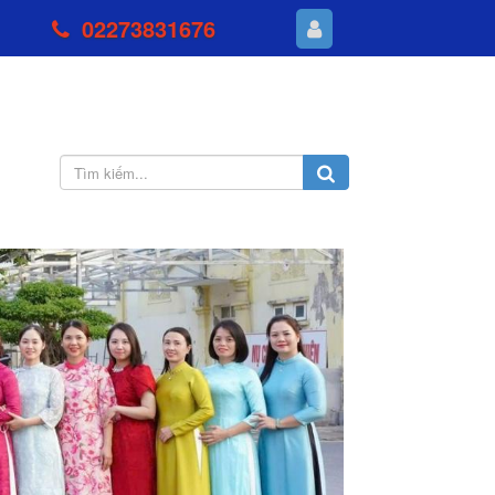
02273831676
Next