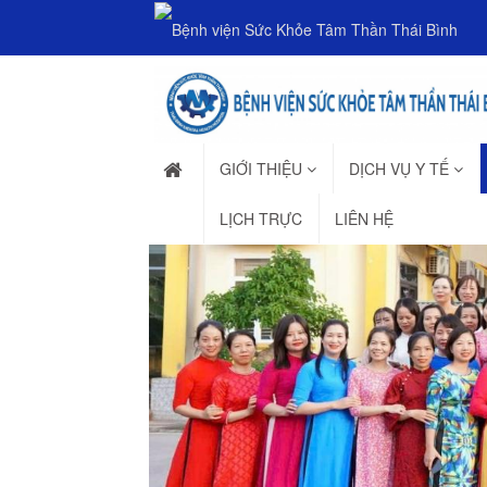
GIỚI THIỆU
DỊCH VỤ Y TẾ
LỊCH TRỰC
LIÊN HỆ
Previous