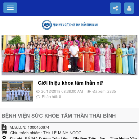
Previous
Nex
Giới thiệu khoa tâm thần nữ
20/12/2018 08:38:00 AM
Đã xem: 2335
Phản hồi: 0
BỆNH VIỆN SỨC KHỎE TÂM THẦN THÁI BÌNH
M.S.D.N: 1000450674
Chịu trách nhiệm:
THs LÊ MINH NGỌC
Địa chỉ:
Số 363 Đường Trần Lãm – Phường Trần Lãm – Tỉnh Hưng Yên