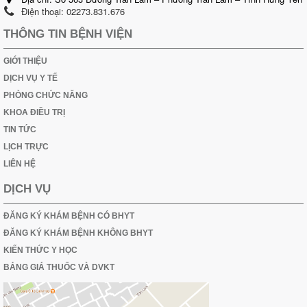
Điện thoại:
02273.831.676
THÔNG TIN BỆNH VIỆN
GIỚI THIỆU
DỊCH VỤ Y TẾ
PHÒNG CHỨC NĂNG
KHOA ĐIỀU TRỊ
TIN TỨC
LỊCH TRỰC
LIÊN HỆ
DỊCH VỤ
ĐĂNG KÝ KHÁM BỆNH CÓ BHYT
ĐĂNG KÝ KHÁM BỆNH KHÔNG BHYT
KIẾN THỨC Y HỌC
BẢNG GIÁ THUỐC VÀ DVKT