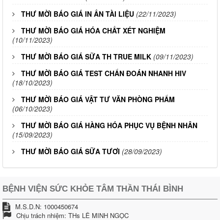
THƯ MỜI BÁO GIÁ IN ẤN TÀI LIỆU
(22/11/2023)
THƯ MỜI BÁO GIÁ HÓA CHẤT XÉT NGHIỆM
(10/11/2023)
THƯ MỜI BÁO GIÁ SỮA TH TRUE MILK
(09/11/2023)
THƯ MỜI BÁO GIÁ TEST CHẨN ĐOÁN NHANH HIV
(18/10/2023)
THƯ MỜI BÁO GIÁ VẬT TƯ VĂN PHÒNG PHẨM
(06/10/2023)
THƯ MỜI BÁO GIÁ HÀNG HÓA PHỤC VỤ BỆNH NHÂN
(15/09/2023)
THƯ MỜI BÁO GIÁ SỮA TƯƠI
(28/09/2023)
BỆNH VIỆN SỨC KHỎE TÂM THẦN THÁI BÌNH
M.S.D.N: 1000450674
Chịu trách nhiệm:
THs LÊ MINH NGỌC