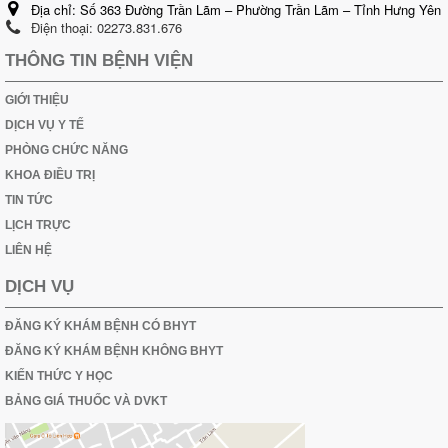
Địa chỉ:
Số 363 Đường Trần Lãm – Phường Trần Lãm – Tỉnh Hưng Yên
Điện thoại:
02273.831.676
THÔNG TIN BỆNH VIỆN
GIỚI THIỆU
DỊCH VỤ Y TẾ
PHÒNG CHỨC NĂNG
KHOA ĐIỀU TRỊ
TIN TỨC
LỊCH TRỰC
LIÊN HỆ
DỊCH VỤ
ĐĂNG KÝ KHÁM BỆNH CÓ BHYT
ĐĂNG KÝ KHÁM BỆNH KHÔNG BHYT
KIẾN THỨC Y HỌC
BẢNG GIÁ THUỐC VÀ DVKT