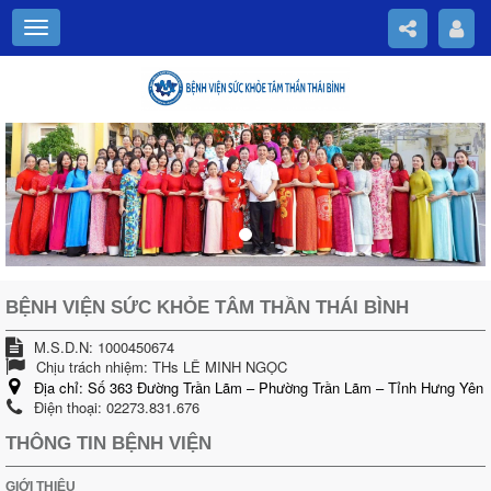
Previous
Nex
BỆNH VIỆN SỨC KHỎE TÂM THẦN THÁI BÌNH
M.S.D.N: 1000450674
Chịu trách nhiệm:
THs LÊ MINH NGỌC
Địa chỉ:
Số 363 Đường Trần Lãm – Phường Trần Lãm – Tỉnh Hưng Yên
Điện thoại:
02273.831.676
THÔNG TIN BỆNH VIỆN
GIỚI THIỆU