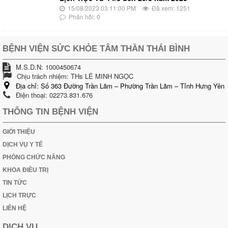
15/08/2023 03:11:00 PM
Đã xem: 1251
Phản hồi: 0
BỆNH VIỆN SỨC KHỎE TÂM THẦN THÁI BÌNH
M.S.D.N: 1000450674
Chịu trách nhiệm:
THs LÊ MINH NGỌC
Địa chỉ:
Số 363 Đường Trần Lãm – Phường Trần Lãm – Tỉnh Hưng Yên
Điện thoại:
02273.831.676
THÔNG TIN BỆNH VIỆN
GIỚI THIỆU
DỊCH VỤ Y TẾ
PHÒNG CHỨC NĂNG
KHOA ĐIỀU TRỊ
TIN TỨC
LỊCH TRỰC
LIÊN HỆ
DỊCH VỤ