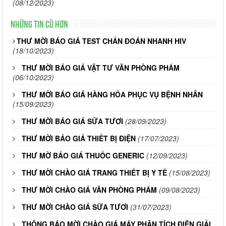
(08/12/2023)
Những tin cũ hơn
THƯ MỜI BÁO GIÁ TEST CHẨN ĐOÁN NHANH HIV
(18/10/2023)
THƯ MỜI BÁO GIÁ VẬT TƯ VĂN PHÒNG PHẨM
(06/10/2023)
THƯ MỜI BÁO GIÁ HÀNG HÓA PHỤC VỤ BỆNH NHÂN
(15/09/2023)
THƯ MỜI BÁO GIÁ SỮA TƯƠI
(28/09/2023)
THƯ MỜI BÁO GIÁ THIẾT BỊ ĐIỆN
(17/07/2023)
THƯ MỜ BÁO GIÁ THUỐC GENERIC
(12/09/2023)
THƯ MỜI CHÀO GIÁ TRANG THIẾT BỊ Y TẾ
(15/08/2023)
THƯ MỜI CHÀO GIÁ VĂN PHÒNG PHẨM
(09/08/2023)
THƯ MỜI CHÀO GIÁ SỮA TƯƠI
(31/07/2023)
THÔNG BÁO MỜI CHÀO GIÁ MÁY PHÂN TÍCH ĐIỆN GIẢI