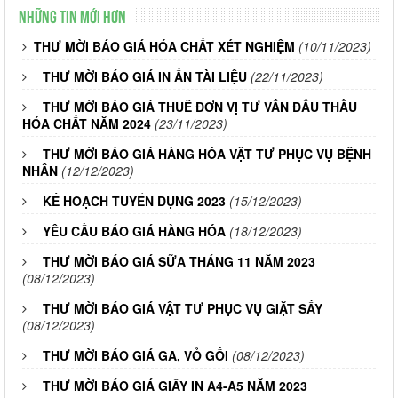
Những tin mới hơn
THƯ MỜI BÁO GIÁ HÓA CHẤT XÉT NGHIỆM
(10/11/2023)
THƯ MỜI BÁO GIÁ IN ẤN TÀI LIỆU
(22/11/2023)
THƯ MỜI BÁO GIÁ THUÊ ĐƠN VỊ TƯ VẤN ĐẤU THẦU
HÓA CHẤT NĂM 2024
(23/11/2023)
THƯ MỜI BÁO GIÁ HÀNG HÓA VẬT TƯ PHỤC VỤ BỆNH
NHÂN
(12/12/2023)
KẾ HOẠCH TUYỂN DỤNG 2023
(15/12/2023)
YÊU CẦU BÁO GIÁ HÀNG HÓA
(18/12/2023)
THƯ MỜI BÁO GIÁ SỮA THÁNG 11 NĂM 2023
(08/12/2023)
THƯ MỜI BÁO GIÁ VẬT TƯ PHỤC VỤ GIẶT SẤY
(08/12/2023)
THƯ MỜI BÁO GIÁ GA, VỎ GỐI
(08/12/2023)
THƯ MỜI BÁO GIÁ GIẤY IN A4-A5 NĂM 2023