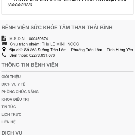
(24/04/2023)
BỆNH VIỆN SỨC KHỎE TÂM THẦN THÁI BÌNH
M.S.D.N: 1000450674
Chịu trách nhiệm:
THs LÊ MINH NGỌC
Địa chỉ:
Số 363 Đường Trần Lãm – Phường Trần Lãm – Tỉnh Hưng Yên
Điện thoại:
02273.831.676
THÔNG TIN BỆNH VIỆN
GIỚI THIỆU
DỊCH VỤ Y TẾ
PHÒNG CHỨC NĂNG
KHOA ĐIỀU TRỊ
TIN TỨC
LỊCH TRỰC
LIÊN HỆ
DỊCH VỤ