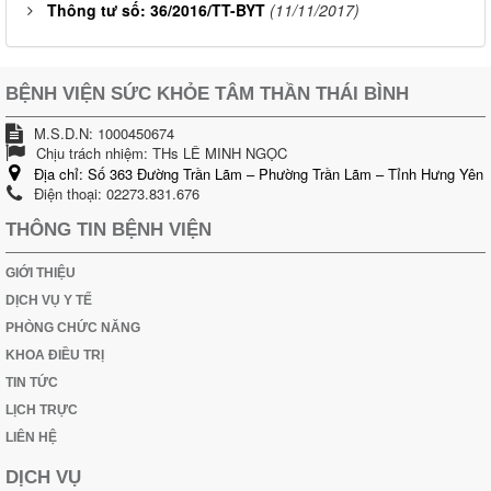
Thông tư số: 36/2016/TT-BYT
(11/11/2017)
BỆNH VIỆN SỨC KHỎE TÂM THẦN THÁI BÌNH
M.S.D.N: 1000450674
Chịu trách nhiệm:
THs LÊ MINH NGỌC
Địa chỉ:
Số 363 Đường Trần Lãm – Phường Trần Lãm – Tỉnh Hưng Yên
Điện thoại:
02273.831.676
THÔNG TIN BỆNH VIỆN
GIỚI THIỆU
DỊCH VỤ Y TẾ
PHÒNG CHỨC NĂNG
KHOA ĐIỀU TRỊ
TIN TỨC
LỊCH TRỰC
LIÊN HỆ
DỊCH VỤ