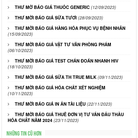
THƯ MỜ BÁO GIÁ THUỐC GENERIC
(12/09/2023)
THƯ MỜI BÁO GIÁ SỮA TƯƠI
(28/09/2023)
THƯ MỜI BÁO GIÁ HÀNG HÓA PHỤC VỤ BỆNH NHÂN
(15/09/2023)
THƯ MỜI BÁO GIÁ VẬT TƯ VĂN PHÒNG PHẨM
(06/10/2023)
THƯ MỜI BÁO GIÁ TEST CHẨN ĐOÁN NHANH HIV
(18/10/2023)
THƯ MỜI BÁO GIÁ SỮA TH TRUE MILK
(09/11/2023)
THƯ MỜI BÁO GIÁ HÓA CHẤT XÉT NGHIỆM
(10/11/2023)
THƯ MỜI BÁO GIÁ IN ẤN TÀI LIỆU
(22/11/2023)
THƯ MỜI BÁO GIÁ THUÊ ĐƠN VỊ TƯ VẤN ĐẤU THẦU
HÓA CHẤT NĂM 2024
(23/11/2023)
Những tin cũ hơn