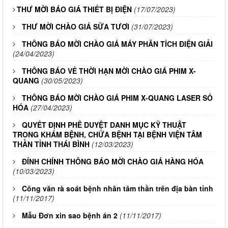
THƯ MỜI BÁO GIÁ THIẾT BỊ ĐIỆN
(17/07/2023)
THƯ MỜI CHÀO GIÁ SỮA TƯƠI
(31/07/2023)
THÔNG BÁO MỜI CHÀO GIÁ MÁY PHÂN TÍCH ĐIỆN GIẢI
(24/04/2023)
THÔNG BÁO VỀ THỜI HẠN MỜI CHÀO GIÁ PHIM X-
QUANG
(30/05/2023)
THÔNG BÁO MỜI CHÀO GIÁ PHIM X-QUANG LASER SỐ
HÓA
(27/04/2023)
QUYẾT ĐỊNH PHÊ DUYỆT DANH MỤC KỸ THUẬT
TRONG KHÁM BỆNH, CHỮA BỆNH TẠI BỆNH VIỆN TÂM
THẦN TỈNH THÁI BÌNH
(12/03/2023)
ĐÍNH CHÍNH THÔNG BÁO MỜI CHÀO GIÁ HÀNG HÓA
(10/03/2023)
Công văn rà soát bệnh nhân tâm thần trên địa bàn tỉnh
(11/11/2017)
Mẫu Đơn xin sao bệnh án 2
(11/11/2017)