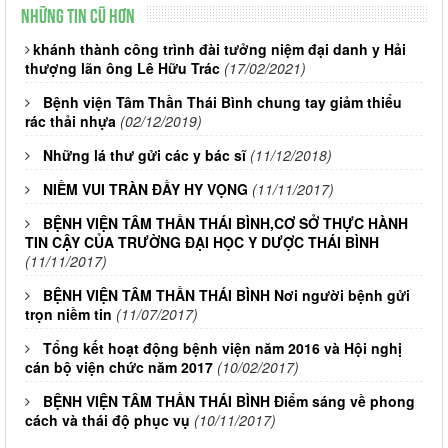
Những tin cũ hơn
khánh thành công trình đài tưởng niệm đại danh y Hải
thượng lãn ông Lê Hữu Trác
(17/02/2021)
Bệnh viện Tâm Thần Thái Bình chung tay giảm thiểu
rác thải nhựa
(02/12/2019)
Những lá thư gửi các y bác sĩ
(11/12/2018)
NIỀM VUI TRÀN ĐẦY HY VỌNG
(11/11/2017)
BỆNH VIỆN TÂM THẦN THÁI BÌNH,CƠ SỞ THỰC HÀNH
TIN CẬY CỦA TRƯỜNG ĐẠI HỌC Y DƯỢC THÁI BÌNH
(11/11/2017)
BỆNH VIỆN TÂM THẦN THÁI BÌNH Nơi người bệnh gửi
trọn niềm tin
(11/07/2017)
Tổng kết hoạt động bệnh viện năm 2016 và Hội nghị
cán bộ viện chức năm 2017
(10/02/2017)
BỆNH VIỆN TÂM THẦN THÁI BÌNH Điểm sáng về phong
cách và thái độ phục vụ
(10/11/2017)