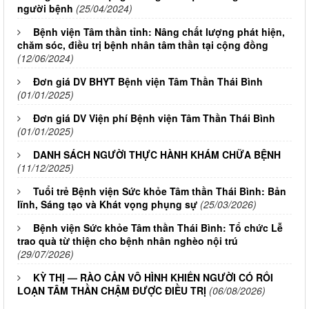
người bệnh
(25/04/2024)
Bệnh viện Tâm thần tỉnh: Nâng chất lượng phát hiện,
chăm sóc, điều trị bệnh nhân tâm thần tại cộng đồng
(12/06/2024)
Đơn giá DV BHYT Bệnh viện Tâm Thần Thái Bình
(01/01/2025)
Đơn giá DV Viện phí Bệnh viện Tâm Thần Thái Bình
(01/01/2025)
DANH SÁCH NGƯỜI THỰC HÀNH KHÁM CHỮA BỆNH
(11/12/2025)
Tuổi trẻ Bệnh viện Sức khỏe Tâm thần Thái Bình: Bản
lĩnh, Sáng tạo và Khát vọng phụng sự
(25/03/2026)
Bệnh viện Sức khỏe Tâm thần Thái Bình: Tổ chức Lễ
trao quà từ thiện cho bệnh nhân nghèo nội trú
(29/07/2026)
KỲ THỊ — RÀO CẢN VÔ HÌNH KHIẾN NGƯỜI CÓ RỐI
LOẠN TÂM THẦN CHẬM ĐƯỢC ĐIỀU TRỊ
(06/08/2026)