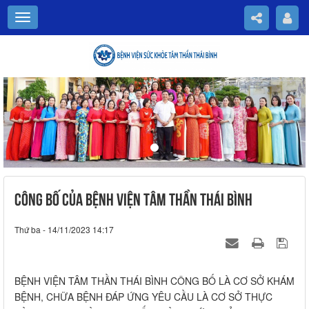
Previous
Nex
CÔNG BỐ CỦA BỆNH VIỆN TÂM THẦN THÁI BÌNH
Thứ ba - 14/11/2023 14:17
BỆNH VIỆN TÂM THẦN THÁI BÌNH CÔNG BỐ LÀ CƠ SỞ KHÁM
BỆNH, CHỮA BỆNH ĐÁP ỨNG YÊU CẦU LÀ CƠ SỞ THỰC