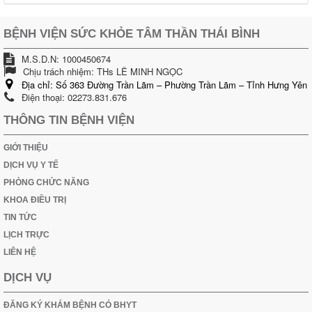
BỆNH VIỆN SỨC KHỎE TÂM THẦN THÁI BÌNH
M.S.D.N: 1000450674
Chịu trách nhiệm:
THs LÊ MINH NGỌC
Địa chỉ:
Số 363 Đường Trần Lãm – Phường Trần Lãm – Tỉnh Hưng Yên
Điện thoại:
02273.831.676
THÔNG TIN BỆNH VIỆN
GIỚI THIỆU
DỊCH VỤ Y TẾ
PHÒNG CHỨC NĂNG
KHOA ĐIỀU TRỊ
TIN TỨC
LỊCH TRỰC
LIÊN HỆ
DỊCH VỤ
ĐĂNG KÝ KHÁM BỆNH CÓ BHYT