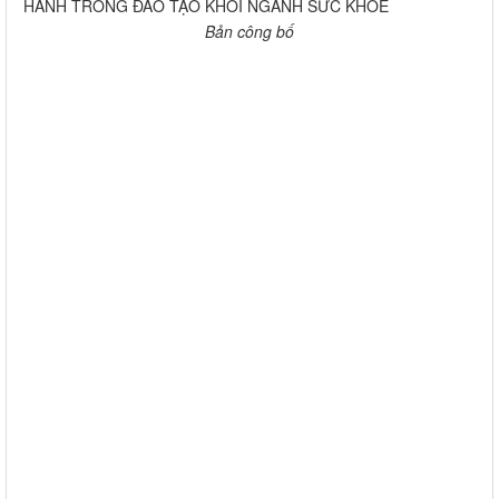
HÀNH TRONG ĐÀO TẠO KHỐI NGÀNH SỨC KHỎE
Bản công bố